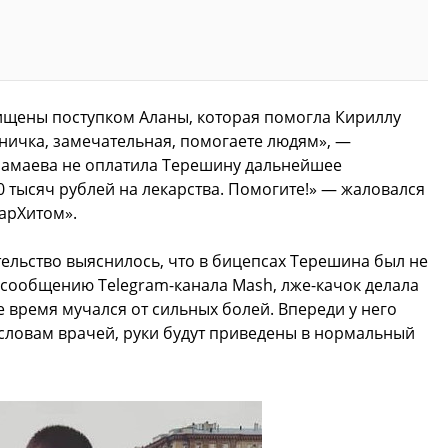
ищены поступком Аланы, которая помогла Кириллу
мничка, замечательная, помогаете людям», —
 Мамаева не оплатила Терешину дальнейшее
 тысяч рублей на лекарства. Помогите!» — жаловался
тарХитом».
тельство выяснилось, что в бицепсах Терешина был не
о сообщению Telegram-канала Mash, лже-качок делала
е время мучался от сильных болей. Впереди у него
 словам врачей, руки будут приведены в нормальный