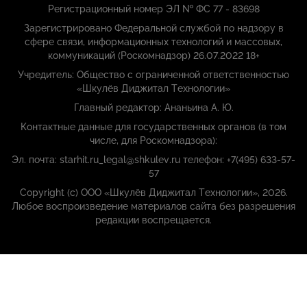
Регистрационный номер ЭЛ № ФС 77 - 83698
Зарегистрировано Федеральной службой по надзору в
сфере связи, информационных технологий и массовых,
коммуникаций (Роскомнадзор) 26.07.2022 18+
Учредитель: Общество с ограниченной ответственностью
«Шкулёв Диджитал Технологии»
Главный редактор: Ананьина А. Ю.
Контактные данные для государственных органов (в том
числе, для Роскомнадзора):
Эл. почта: starhit.ru_legal@shkulev.ru телефон: +7(495) 633-57-
57
Copyright (с) ООО «Шкулёв Диджитал Технологии», 2026.
Любое воспроизведение материалов сайта без разрешения
редакции воспрещается.