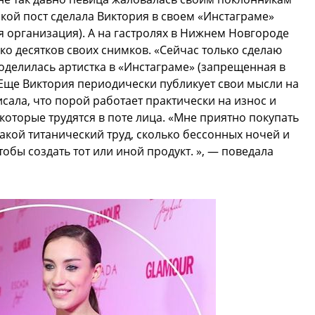
такой пост сделала Виктория в своем «Инстаграме»
я организация). А на гастролях в Нижнем Новгороде
о десятков своих снимков. «Сейчас только сделаю
поделилась артистка в «Инстаграме» (запрещенная в
 Еще Виктория периодически публикует свои мысли на
исала, что порой работает практически на износ и
которые трудятся в поте лица. «Мне приятно покупать
акой титанический труд, сколько бессонных ночей и
тобы создать тот или иной продукт. », — поведала