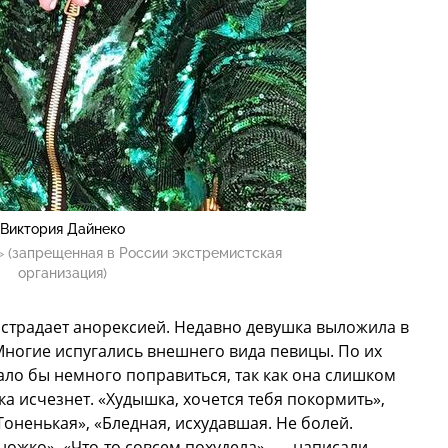
Виктория Дайнеко
 (запрещенная в России экстремистская
организация)
 страдает анорексией. Недавно девушка выложила в
Многие испугались внешнего вида певицы. По их
ло бы немного поправиться, так как она слишком
стка исчезнет. «Худышка, хочется тебя покормить»,
Тоненькая», «Бледная, исхудавшая. Не болей.
ножко», «Что-то совсем похудела», — написали