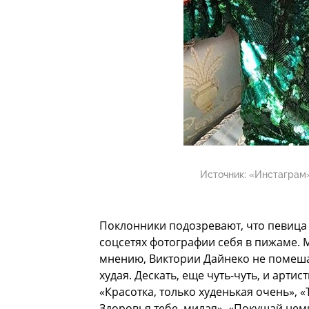
Источник:
«Инстаграм»
Поклонники подозревают, что певица
соцсетях фотографии себя в пижаме. 
мнению, Виктории Дайнеко не помеша
худая. Дескать, еще чуть-чуть, и арти
«Красотка, только худенькая очень», «
Здоровья тебе, милая», «Покушай нем