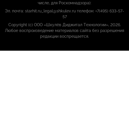
числе, для Роскомнадзора):
Эл. почта: starhit.ru_legal@shkulev.ru телефон: +7(495) 633-57-
57
Copyright (с) ООО «Шкулёв Диджитал Технологии», 2026.
Любое воспроизведение материалов сайта без разрешения
редакции воспрещается.