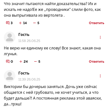
Что значит пытаются найти доказательства? Их и
искать не надо!Ее же ,,проводники" слили фото, как
она выпрыгивала из вертолета .
3
14
5
Ответить
Гость
11:58 26.06.25
Не верю ни единому ее слову! Все знают, какая она
лгунья.
0
24
5
Ответить
Гость
11:39 26.06.25
Виктории бы дочерью заняться. Дочь уже сейчас
общается с ней грубовато, не хочет учиться, а что
будет дальше?! А постоянная реклама этой аваяски,
да...трэш!