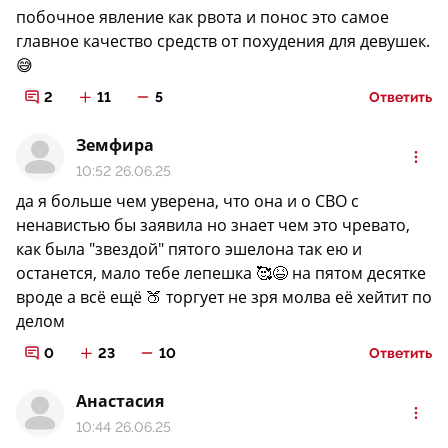
побочное явление как рвота и понос это самое
главное качество средств от похудения для девушек.
😅
2
11
5
Ответить
Земфира
10:52 26.06.25
да я больше чем уверена, что она и о СВО с
ненавистью бы заявила но знает чем это чревато,
как была "звездой" пятого эшелона так ею и
останется, мало тебе лепешка 🥰😆 на пятом десятке
вроде а всё ещё 🍑 торгует не зря молва её хейтит по
делом
0
23
10
Ответить
Анастасия
10:44 26.06.25