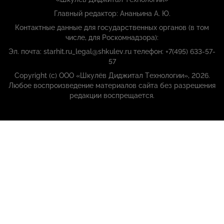
Главный редактор: Ананьина А. Ю.
Контактные данные для государственных органов (в том
числе, для Роскомнадзора):
Эл. почта: starhit.ru_legal@shkulev.ru телефон: +7(495) 633-57-
57
Copyright (с) ООО «Шкулёв Диджитал Технологии», 2026.
Любое воспроизведение материалов сайта без разрешения
редакции воспрещается.