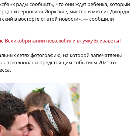
ксбэнк рады сообщить, что они ждут ребенка, который
 Герцог и герцогиня Йоркские, мистер и миссис Джордж
гский в восторге от этой новости», — сообщили
ые Великобритании невзлюбили внучку Елизаветы II
альных сетях фотографию, на которой запечатлены
ень взволнованы предстоящим событием 2021-го
есса.