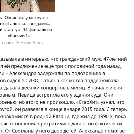
на Овсиенко участвует в
те «Танцы со звездами»,
й стартует 14 февраля на
«России 1»
точник:
Persona Stars
казывала в интервью, что гражданский муж, 47-летний
л ей предложение еще три с половиной года назад,
и – Александра задержали по подозрению в
в сидел в СИЗО, Татьяна как могла поддерживала
, давала десятки концертов в месяц. В начале июня
вным. Певица встретила его у здания суда. Они
осенью, но этого не произошло. «СтарХит» узнал, что
гой, он развелся в конце января 2015 года. С теперь
накомился в родной Рязани, где жил до 1990-х, пока
йные отношения прекратились давно, но фактически
т. От Светланы у него двое детей, Александр помогает