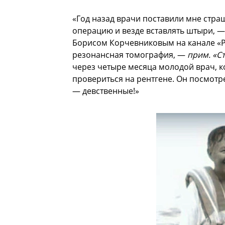
«Год назад врачи поставили мне страш
операцию и везде вставлять штыри, — 
Борисом Корчевниковым на канале «Р
резонансная томография, —
прим. «С
через четыре месяца молодой врач, к
провериться на рентгене. Он посмотре
— девственные!»