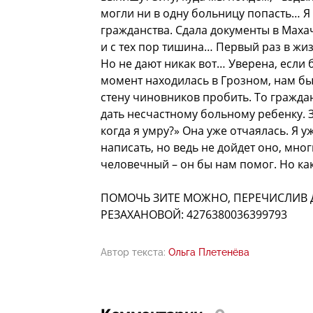
могли ни в одну больницу попасть… Я 
гражданства. Сдала документы в Маха
и с тех пор тишина… Первый раз в жизн
Но не дают никак вот… Уверена, если 
момент находилась в Грозном, нам бы 
стену чиновников пробить. То граждан
дать несчастному больному ребенку. З
когда я умру?» Она уже отчаялась. Я
написать, но ведь не дойдет оно, мн
человечный – он бы нам помог. Но как
ПОМОЧЬ ЗИТЕ МОЖНО, ПЕРЕЧИСЛИВ Д
РЕЗАХАНОВОЙ: 4276380036399793
Автор текста:
Ольга Плетенёва