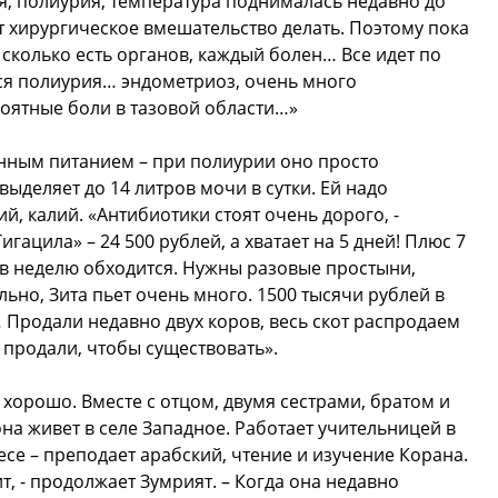
я, полиурия, температура поднималась недавно до
т хирургическое вмешательство делать. Поэтому пока
 сколько есть органов, каждый болен… Все идет по
ся полиурия… эндометриоз, очень много
оятные боли в тазовой области…»
енным питанием – при полиурии оно просто
выделяет до 14 литров мочи в сутки. Ей надо
й, калий. «Антибиотики стоят очень дорого, -
игацила» – 24 500 рублей, а хватает на 5 дней! Плюс 7
 в неделю обходится. Нужны разовые простыни,
льно, Зита пьет очень много. 1500 тысячи рублей в
… Продали недавно двух коров, весь скот распродаем
 продали, чтобы существовать».
 хорошо. Вместе с отцом, двумя сестрами, братом и
она живет в селе Западное. Работает учительницей в
се – преподает арабский, чтение и изучение Корана.
т, - продолжает Зумрият. – Когда она недавно