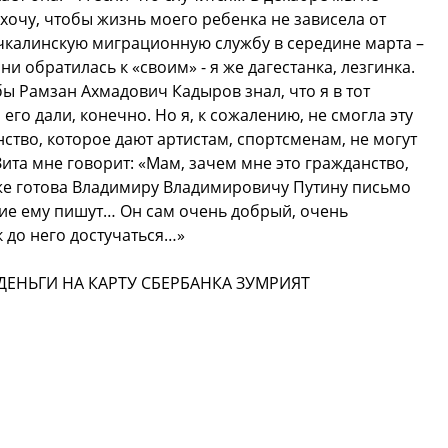
хочу, чтобы жизнь моего ребенка не зависела от
чкалинскую миграционную службу в середине марта –
и обратилась к «своим» - я же дагестанка, лезгинка.
бы Рамзан Ахмадович Кадыров знал, что я в тот
его дали, конечно. Но я, к сожалению, не смогла эту
ство, которое дают артистам, спортсменам, не могут
ита мне говорит: «Мам, зачем мне это гражданство,
 уже готова Владимиру Владимировичу Путину письмо
огие ему пишут… Он сам очень добрый, очень
 до него достучаться…»
ЕНЬГИ НА КАРТУ СБЕРБАНКА ЗУМРИЯТ