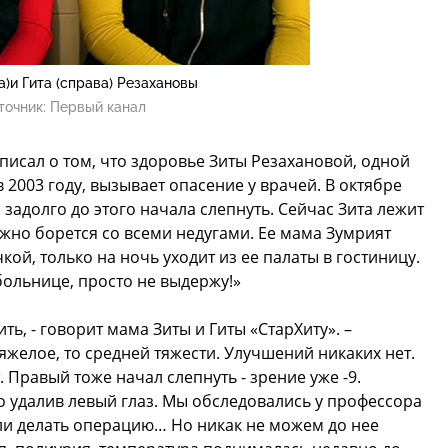
а)и Гита (справа) Резахановы
точник:
Первый канал
писал о том, что здоровье Зиты Резахановой, одной
 2003 году, вызывает опасение у врачей. В октябре
 задолго до этого начала слепнуть. Сейчас Зита лежит
жно борется со всеми недугами. Ее мама Зумрият
кой, только на ночь уходит из ее палаты в гостиницу.
 больнице, просто не выдержу!»
ть, - говорит мама Зиты и Гиты «СтарХиту». –
яжелое, то средней тяжести. Улучшений никаких нет.
 Правый тоже начал слепнуть - зрение уже -9.
о удалив левый глаз. Мы обследовались у профессора
ли делать операцию… Но никак не можем до нее