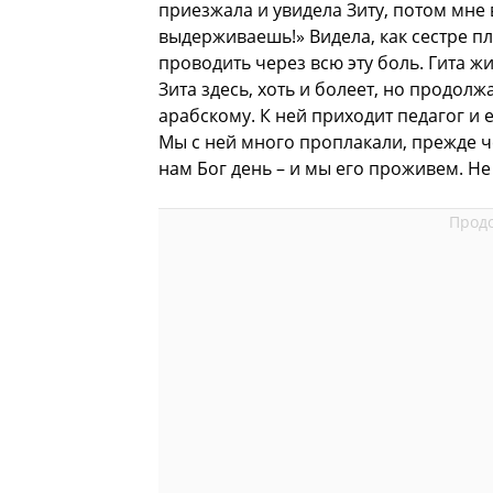
приезжала и увидела Зиту, потом мне в
выдерживаешь!» Видела, как сестре пл
проводить через всю эту боль. Гита жи
Зита здесь, хоть и болеет, но продолж
арабскому. К ней приходит педагог и е
Мы с ней много проплакали, прежде че
нам Бог день – и мы его проживем. Н