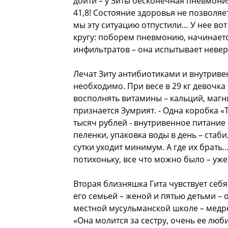
дойти – у Зиты бесконечная пневмони
41,8! Состояние здоровья не позволяе
мы эту ситуацию отпустили… У нее вот
кругу: поборем пневмонию, начинает
инфильтратов – она испытывает невер
Лечат Зиту антибиотиками и внутрив
необходимо. При весе в 29 кг девочка 
восполнять витамины – кальций, магни
признается Зумрият. - Одна коробка «Т
тысяч рублей - внутривенное питание
пеленки, упаковка воды в день – стаби
сутки уходит минимум. А где их брать
потихоньку, все что можно было – уже
Вторая близняшка Гита чувствует себя
его семьей – женой и пятью детьми – 
местной мусульманской школе – медре
«Она молится за сестру, очень ее люби