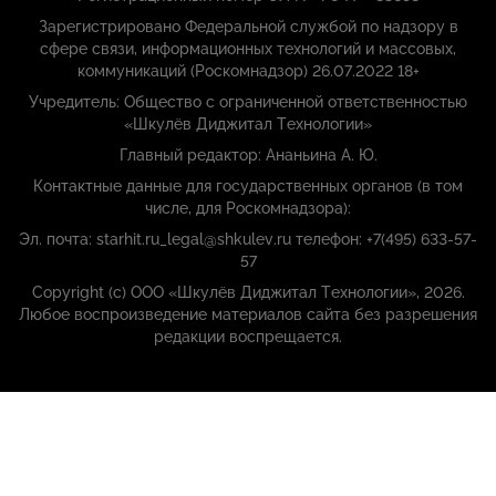
Зарегистрировано Федеральной службой по надзору в
сфере связи, информационных технологий и массовых,
коммуникаций (Роскомнадзор) 26.07.2022 18+
Учредитель: Общество с ограниченной ответственностью
«Шкулёв Диджитал Технологии»
Главный редактор: Ананьина А. Ю.
Контактные данные для государственных органов (в том
числе, для Роскомнадзора):
Эл. почта: starhit.ru_legal@shkulev.ru телефон: +7(495) 633-57-
57
Copyright (с) ООО «Шкулёв Диджитал Технологии», 2026.
Любое воспроизведение материалов сайта без разрешения
редакции воспрещается.