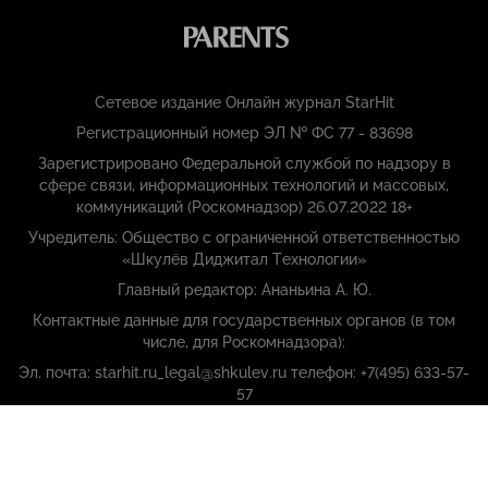
Сетевое издание Онлайн журнал StarHit
Регистрационный номер ЭЛ № ФС 77 - 83698
Зарегистрировано Федеральной службой по надзору в
сфере связи, информационных технологий и массовых,
коммуникаций (Роскомнадзор) 26.07.2022 18+
Учредитель: Общество с ограниченной ответственностью
«Шкулёв Диджитал Технологии»
Главный редактор: Ананьина А. Ю.
Контактные данные для государственных органов (в том
числе, для Роскомнадзора):
Эл. почта: starhit.ru_legal@shkulev.ru телефон: +7(495) 633-57-
57
Copyright (с) ООО «Шкулёв Диджитал Технологии», 2026.
Любое воспроизведение материалов сайта без разрешения
редакции воспрещается.