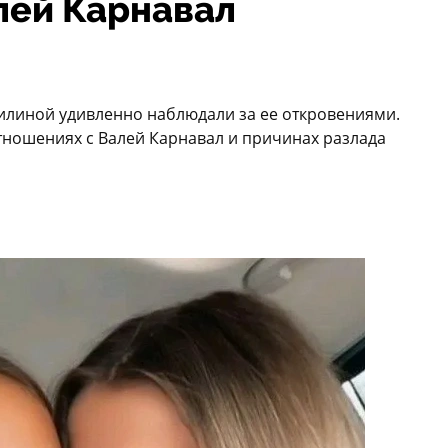
лей Карнавал
линой удивленно наблюдали за ее откровениями.
тношениях с Валей Карнавал и причинах разлада