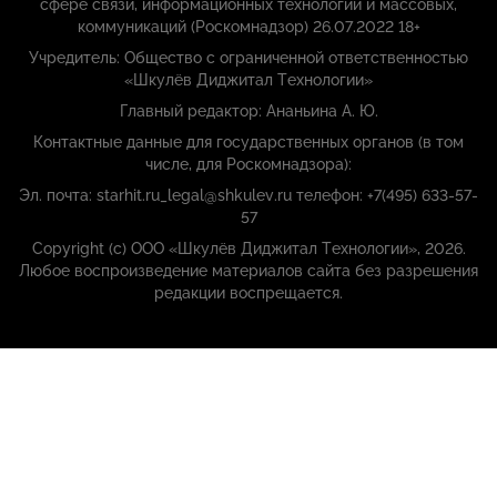
сфере связи, информационных технологий и массовых,
коммуникаций (Роскомнадзор) 26.07.2022 18+
Учредитель: Общество с ограниченной ответственностью
«Шкулёв Диджитал Технологии»
Главный редактор: Ананьина А. Ю.
Контактные данные для государственных органов (в том
числе, для Роскомнадзора):
Эл. почта: starhit.ru_legal@shkulev.ru телефон: +7(495) 633-57-
57
Copyright (с) ООО «Шкулёв Диджитал Технологии», 2026.
Любое воспроизведение материалов сайта без разрешения
редакции воспрещается.