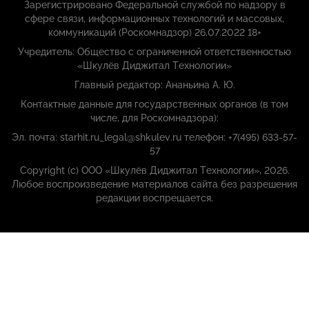
Зарегистрировано Федеральной службой по надзору в
сфере связи, информационных технологий и массовых,
коммуникаций (Роскомнадзор) 26.07.2022 18+
Учредитель: Общество с ограниченной ответственностью
«Шкулёв Диджитал Технологии»
Главный редактор: Ананьина А. Ю.
Контактные данные для государственных органов (в том
числе, для Роскомнадзора):
Эл. почта: starhit.ru_legal@shkulev.ru телефон: +7(495) 633-57-
57
Copyright (с) ООО «Шкулёв Диджитал Технологии», 2026.
Любое воспроизведение материалов сайта без разрешения
редакции воспрещается.