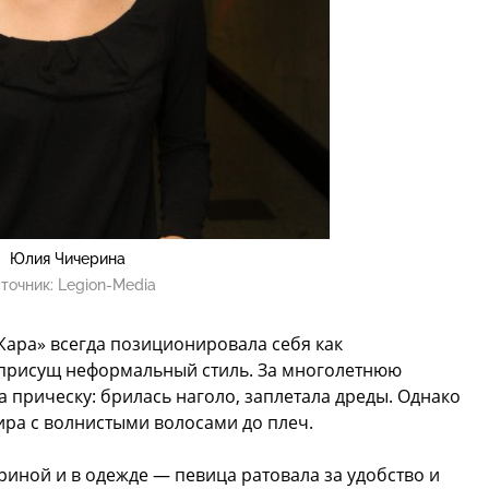
Юлия Чичерина
точник:
Legion-Media
Жара» всегда позиционировала себя как
й присущ неформальный стиль. За многолетнюю
 прическу: брилась наголо, заплетала дреды. Однако
ира с волнистыми волосами до плеч.
иной и в одежде — певица ратовала за удобство и