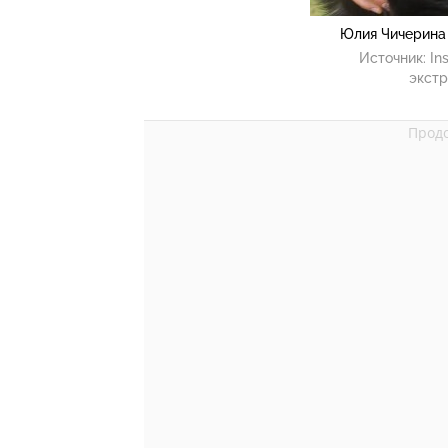
Юлия Чичерина 
Источник:
In
экстр