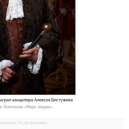
ыграл канцелера Алексея Бестужева
к:
Компания «Марс медиа»