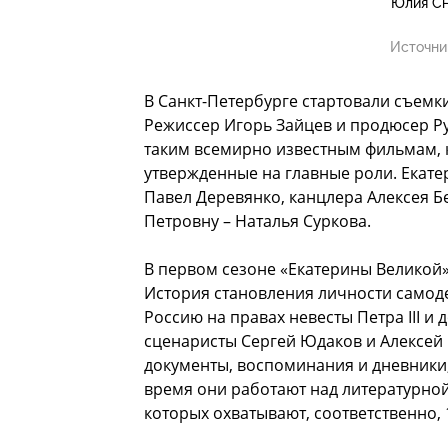
Юлия Сн
Источни
В Санкт-Петербурге стартовали съемк
Режиссер Игорь Зайцев и продюсер Р
таким всемирно известным фильмам, к
утвержденные на главные роли. Екатери
Павел Деревянко, канцлера Алексея Б
Петровну – Наталья Суркова.
В первом сезоне «Екатерины Великой»
История становления личности самод
Россию на правах невесты Петра III и
сценаристы Сергей Юдаков и Алексей 
документы, воспоминания и дневники,
время они работают над литературной
которых охватывают, соответственно, 1