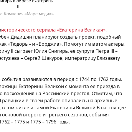
игирь в образе Екатерины
II
к:
Компания «Марс медиа»
и
исторического сериала «Екатерина Великая»
.
убен Дидишян планируют создать проект, подобный
ак «Тюдоры» и «Борджиа». Помогут им в этом актеры,
ну II сыграет Юлия Снигирь, ее супруга Петра III –
естужева – Сергей Шакуров, императрицу Елизавету
 события развиваются в период с 1744 по 1762 годы.
ержицы Екатерины Великой с момента ее приезда в
 до восхождения на Российский престол. Отметим, что
Гравицкий в своей работе опирались на архивные
 в том числе и самой Екатерины Великой.В настоящее
 основой второго и третьего сезонов, события
762 – 1775 и 1775 – 1796 годы.