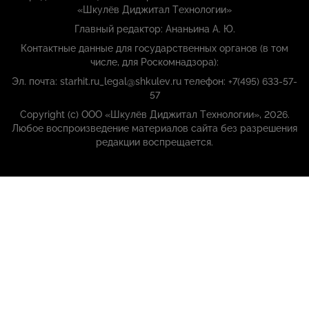
«Шкулёв Диджитал Технологии»
Главный редактор: Ананьина А. Ю.
Контактные данные для государственных органов (в том
числе, для Роскомнадзора):
Эл. почта: starhit.ru_legal@shkulev.ru телефон: +7(495) 633-57-
57
Copyright (с) ООО «Шкулёв Диджитал Технологии», 2026.
Любое воспроизведение материалов сайта без разрешения
редакции воспрещается.