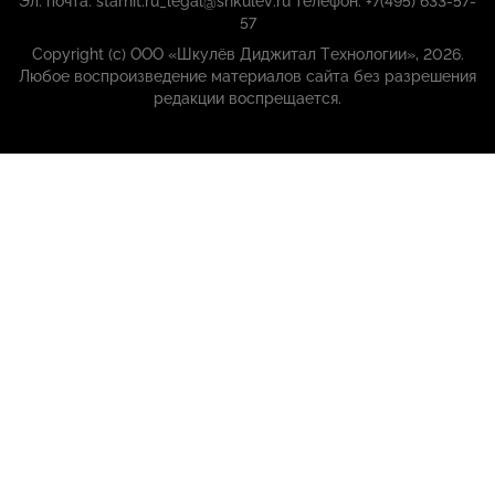
Эл. почта: starhit.ru_legal@shkulev.ru телефон: +7(495) 633-57-
57
Copyright (с) ООО «Шкулёв Диджитал Технологии», 2026.
Любое воспроизведение материалов сайта без разрешения
редакции воспрещается.