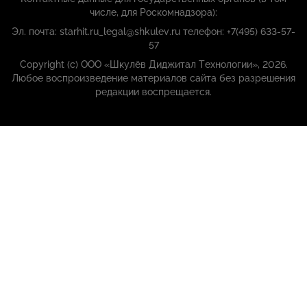
числе, для Роскомнадзора):
Эл. почта: starhit.ru_legal@shkulev.ru телефон: +7(495) 633-57-
57
Copyright (с) ООО «Шкулёв Диджитал Технологии», 2026.
Любое воспроизведение материалов сайта без разрешения
редакции воспрещается.