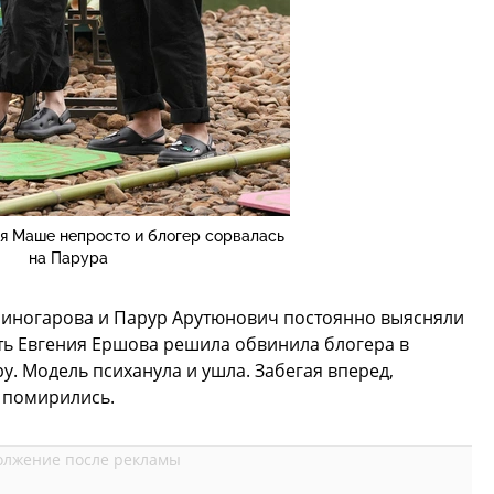
ся Маше непросто и блогер сорвалась
на Парура
Миногарова и Парур Арутюнович постоянно выясняли
ь Евгения Ершова решила обвинила блогера в
. Модель психанула и ушла. Забегая вперед,
е помирились.