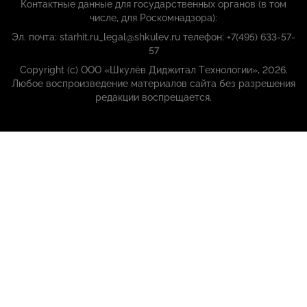
Контактные данные для государственных органов (в том
числе, для Роскомнадзора):
Эл. почта: starhit.ru_legal@shkulev.ru телефон: +7(495) 633-57-
57
Copyright (с) ООО «Шкулёв Диджитал Технологии», 2026.
Любое воспроизведение материалов сайта без разрешения
редакции воспрещается.