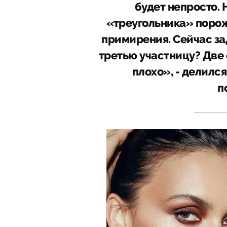
будет непросто. 
«треугольника» поро
примирения. Сейчас за
третью участницу? Две с
плохо», - делил
п