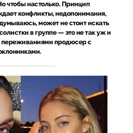
Но чтобы настолько. Принцип
ждает конфликты, недопонимания,
думываюсь, может не стоит искать
олистки в группе — это не так уж и
ся переживаниями продюсер с
оклонниками.