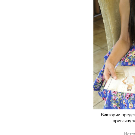
Виктории предст
приглянул
Исто