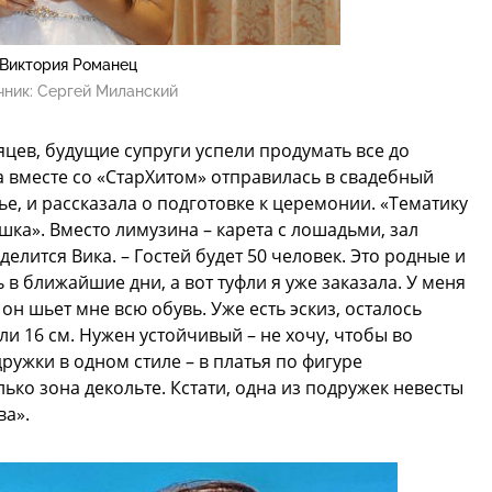
Виктория Романец
чник:
Сергей Миланский
яцев, будущие супруги успели продумать все до
 вместе со «СтарХитом» отправилась в свадебный
ье, и рассказала о подготовке к церемонии. «Тематику
шка». Вместо лимузина – карета с лошадьми, зал
елится Вика. – Гостей будет 50 человек. Это родные и
 в ближайшие дни, а вот туфли я уже заказала. У меня
он шьет мне всю обувь. Уже есть эскиз, осталось
ли 16 см. Нужен устойчивый – не хочу, чтобы во
ружки в одном стиле – в платья по фигуре
лько зона декольте. Кстати, одна из подружек невесты
ва».