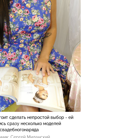
оит сделать непростой выбор - ей
ись сразу несколько моделей
свадебногонаряда
чник:
Сергей Миланский