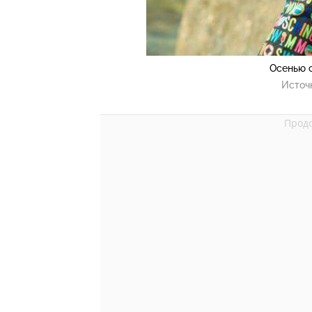
Осенью 
Источ