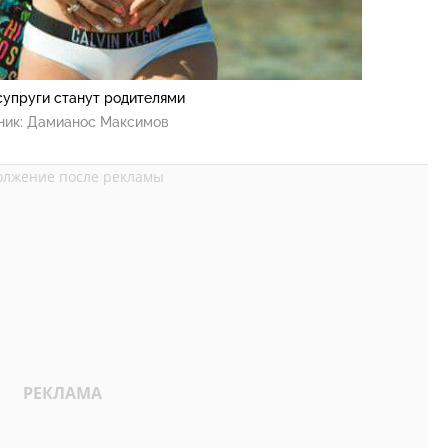
супруги станут родителями
ник:
Дамианос Максимов