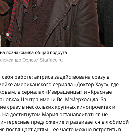
на познакомила общая подруга
Александр Орлов/ Starface.ru
себя работе: актриса задействована сразу в
ейке американского сериала «Доктор Хаус», где
яковым, в сериалах «Извращенцы» и «Красные
тановках Центра имени Вс. Мейерхольда. За
ие сразу в нескольких крупных кинопроектах и
 На достигнутом Мария останавливаться не
 интересные предложение и развивается в любимой
я посвящает детям – ее часто можно встретить в