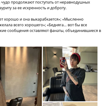
в чудо продолжают поступать от неравнодушных
уриту за ее искренность и доброту.
дет хорошо и она выкарабкается»; «Мысленно
желала всего хорошего»; «Бедняга… вот бы все
акие сообщения оставляют фанаты, объединившиеся в