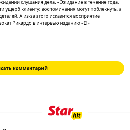
ожидании слушания дела. «Ожидание в течение года,
и ущерб клиенту; воспоминания могут поблекнуть, а
етелей. А из-за этого исказится восприятие
вокат Рикардо в интервью изданию «Е!»
исать комментарий