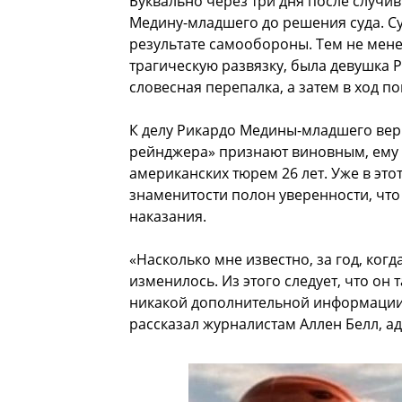
Буквально через три дня после случ
Медину-младшего до решения суда. Су
результате самообороны. Тем не мене
трагическую развязку, была девушка 
словесная перепалка, а затем в ход п
К делу Рикардо Медины-младшего верн
рейнджера» признают виновным, ему п
американских тюрем 26 лет. Уже в этот
знаменитости полон уверенности, что
наказания.
«Насколько мне известно, за год, когд
изменилось. Из этого следует, что он 
никакой дополнительной информации и
рассказал журналистам Аллен Белл, а