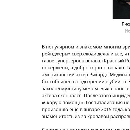
Рик
Ис
В популярном и знакомом многим зри
рейнджеры» сверхлюди делали все, ч
главе супергероев вставал Красный Р
повержены, а добро торжествовало. Г
американский актер Рикардо Медина-м
был обвинен в подозрении в убийстве 
заколол мужчину мечом. Было нанесен
актера скончался. После этого инцид
«Скорую помощь». Госпитализация не 
произошло еще в январе 2015 года, к
знаменитость из-за кровавой расправ