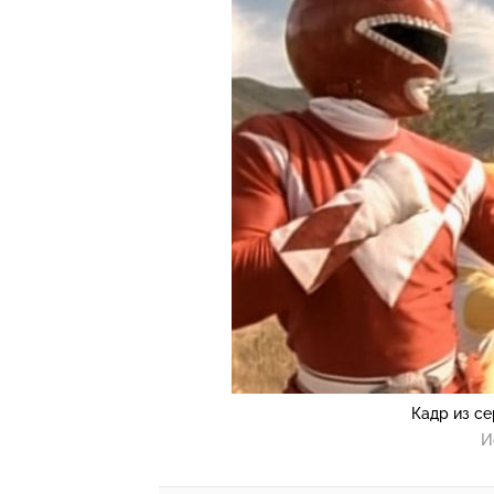
Кадр из с
И