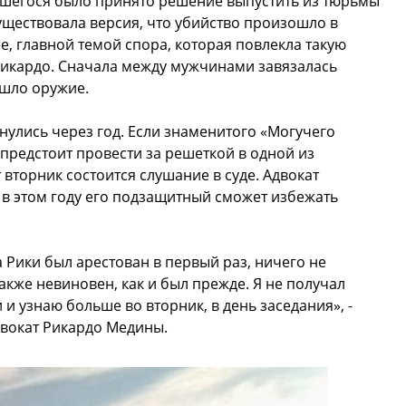
ившегося было принято решение выпустить из тюрьмы
ществовала версия, что убийство произошло в
е, главной темой спора, которая повлекла такую
Рикардо. Сначала между мужчинами завязалась
ошло оружие.
улись через год. Если знаменитого «Могучего
редстоит провести за решеткой в одной из
 вторник состоится слушание в суде. Адвокат
 в этом году его подзащитный сможет избежать
а Рики был арестован в первый раз, ничего не
также невиновен, как и был прежде. Я не получал
 узнаю больше во вторник, в день заседания», -
двокат Рикардо Медины.