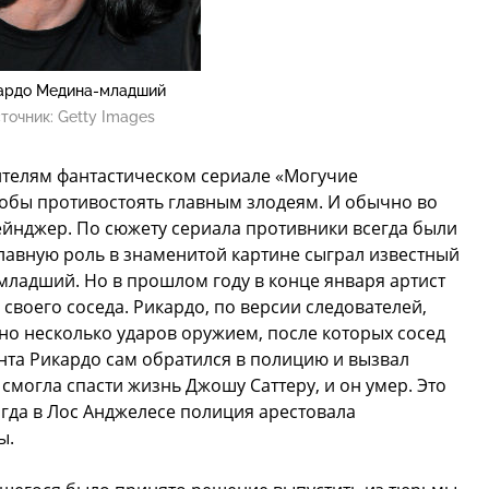
ардо Медина-младший
точник:
Getty Images
телям фантастическом сериале «Могучие
тобы противостоять главным злодеям. И обычно во
ейнджер. По сюжету сериала противники всегда были
лавную роль в знаменитой картине сыграл известный
ладший. Но в прошлом году в конце января артист
своего соседа. Рикардо, по версии следователей,
о несколько ударов оружием, после которых сосед
ента Рикардо сам обратился в полицию и вызвал
смогла спасти жизнь Джошу Саттеру, и он умер. Это
огда в Лос Анджелесе полиция арестовала
ы.