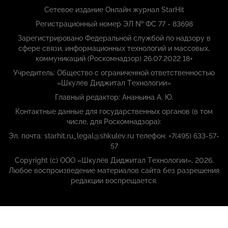
Сетевое издание Онлайн журнал StarHit
Регистрационный номер ЭЛ № ФС 77 - 83698
Зарегистрировано Федеральной службой по надзору в
сфере связи, информационных технологий и массовых,
коммуникаций (Роскомнадзор) 26.07.2022 18+
Учредитель: Общество с ограниченной ответственностью
«Шкулёв Диджитал Технологии»
Главный редактор: Ананьина А. Ю.
Контактные данные для государственных органов (в том
числе, для Роскомнадзора):
Эл. почта: starhit.ru_legal@shkulev.ru телефон: +7(495) 633-57-
57
Copyright (с) ООО «Шкулёв Диджитал Технологии», 2026.
Любое воспроизведение материалов сайта без разрешения
редакции воспрещается.