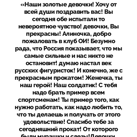
«Наши золотые девочки! Хочу от
всей души поздравить вас! Вы
сегодня обе испытали то
невероятное чувство! девочки, Вы
прекрасны! Алиночка, добро
пожаловать в клуб ОИ! Безумно
рада, что Россия показывает, что мы
самые сильные и нас никто не
остановит! думаю настал век
русских фигуристок! И конечно, же с
прекрасным прокатом! Женечка, ты
наш герой! Наш солдатик! С тебя
надо брать пример всем
спортсменам! Ты пример того, как
нужно работать, как надо любить то,
что ты делаешь и получать от этого
удовольствие! Спасибо тебе за
сегодняшний прокат! От которого
были мурашки и слезы!Девочки,