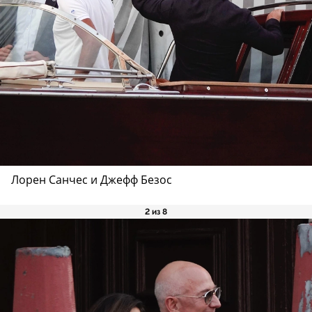
Лорен Санчес и Джефф Безос
2 из 8