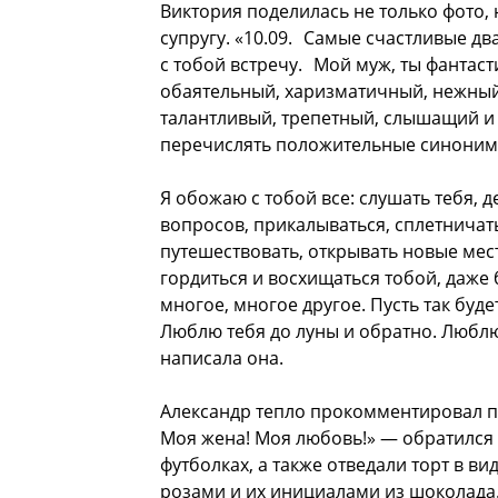
Виктория поделилась не только фото, 
супругу. «10.09. Самые счастливые дв
с тобой встречу. Мой муж, ты фантас
обаятельный, харизматичный, нежный
талантливый, трепетный, слышащий 
перечислять положительные синонимы,
Я обожаю с тобой все: слушать тебя, 
вопросов, прикалываться, сплетничать
путешествовать, открывать новые мест
гордиться и восхищаться тобой, даже
многое, многое другое. Пусть так буде
Люблю тебя до луны и обратно. Любл
написала она.
Александр тепло прокомментировал пу
Моя жена! Моя любовь!» — обратился 
футболках, а также отведали торт в в
розами и их инициалами из шоколада