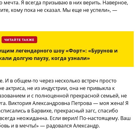
Это мечта. Я всегда призываю в них верить. Наверное,
тите, кому пока не сказал. Мы еще не успели», —
ЧИТАЙТЕ ТАКЖЕ
дущим легендарного шоу «Форт»: «Бурунов и
ли долгую паузу, когда узнали»
е. И в общем-то через несколько встреч просто
е актриса, не из индустрии, она не привыкла к
зованием и с полноценной прекрасной семьей, не
уга. Виктория Александровна Петрова — моя жена! Я
асписались в Барвихе, прекрасный загс, спасибо
всегда неожиданна. Если верил! По-настоящему. Ваш
бовь и в мечты!» — радовался Александр.