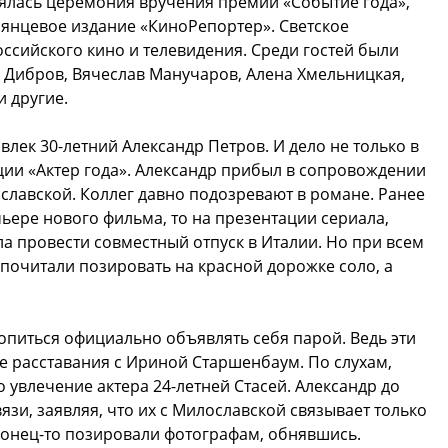
оялась церемония вручения премии «Событие года»,
лянцевое издание «КиноРепортер». Светское
ссийского кино и телевидения. Среди гостей были
 Дибров, Вячеслав Манучаров, Алена Хмельницкая,
и другие.
лек 30-летний Александр Петров. И дело не только в
ции «Актер года». Александр прибыл в сопровождении
лавской. Коллег давно подозревают в романе. Ранее
мьере нового фильма, то на презентации сериала,
ла провести совместный отпуск в Италии. Но при всем
почитали позировать на красной дорожке соло, а
питься официально объявлять себя парой. Ведь эти
е расставания с Ириной Старшенбаум. По слухам,
 увлечение актера 24-летней Стасей. Александр до
язи, заявляя, что их с Милославской связывает только
конец-то позировали фотографам, обнявшись.