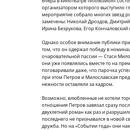
Вчера в кинотеатре «Иллюзион» сост
организатором которого выступило г
мероприятие собрало многих звезд ро
замечены: Николай Дроздов, Дмитрий
Ирина Безрукова, Егор Кончаловский 
Однако особое внимание публики прив
том, что он одержал победу в номина
очаровательной пассии — Стаси Милос
они уже появлялись вместе то на пре
поговаривали даже, что парочка успе
при этом Петров и Милославская пред
нежности оставляли за кадром.
Возможно, влюбленные не хотели торо
отношения Петров завязал сразу посл
двухлетний роман как раз и разрушило
последнего не признавался в новой св
дружба. Но на «Событии года» они на