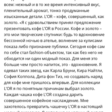
всем: нежный и в то же время интенсивный вкус,
пленительный аромат, тонко продуманные
изысканные детали. L’OR – кофе, совершенный, как
золото. «Я с удовольствием принял предложение
презентовать кофе L’OR в России. Кофе и золото –
это мои творческие спутники: будь то вдохновение
бессонной ночью в ателье, волнение за кулисами
показа либо признание публики. Сегодня кофе сам
по себе стал fashion-объектом, так как без него не
обходится ни один модный показ. Для меня это
больше чем просто напиток, это - вдохновение. Я
одевал таких звезд, как Карла Бруни, Кира Найтли,
София Коппола, Дита фон Тиз, но создавать наряд
для кофе мне пришлось впервые. Для коллекции
L’OR я по понятным причинам выбрал золото.
Каждая чашка кофе L’OR создана дарить
совершенное кофейное наслаждение. Мне
захотелось превратить чашечку L’OR в настоящий