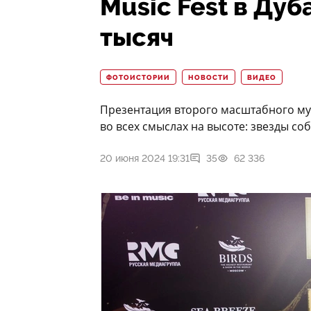
Music Fest в Дуб
тысяч
ФОТОИСТОРИИ
НОВОСТИ
ВИДЕО
Презентация второго масштабного муз
во всех смыслах на высоте: звезды со
20 июня 2024 19:31
35
62 336