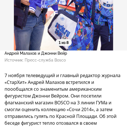
1 из 8
Андрей Малахов и Джонни Вейр
Источник:
Пресс-служба Bosco
7 ноября телеведущий и главный редактор журнала
«СтарХит» Андрей Малахов встретился и
поообщался со знаменитым американским
фигуристом Джонни Вейром. Они посетили
флагманский магазин BOSCO на 3 линии ГУМа и
смогли оценить коллекцию «Сочи 2014», а затем
отправились гулять по Красной Площади. Об этой
беседе фигурист тепло отозвался в своем