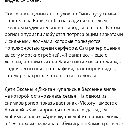
виднелся океан.
После насыщенных прогулок по Сингапуру семья
полетела на Бали, чтобы насладиться теплым
океаном и удивительной природой острова. В этом
регионе туристы любуются потрясающими закатами
и сильными волнами, которые пользуются
популярностью среди серферов. Сам рэпер оценил
высоту морских гребней. «Я фанат волн еще с
детства, но таких как на Бали я нигде не встречал», -
подписал он под фотографией, на которой видно,
что море накрывает его почти с головой.
Дети Оксаны и Джиган купались в бассейне виллы,
на которой остановилась семья. На одном из
снимков рэпер показывает знак «Victory» вместе с
Ариелой. «Как здорово,что есть всегда рядом
любимый папа», «Ариелку так любит, папина дочка,
а Лея, похоже, мамина любимица», «Какие красивые