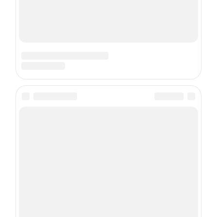
О проекте
Контакты
Реклама
Правила участия в конкурсах
Пользовательское соглашение
Политика использования cookies
Рекомендательные технологии
Техподдержка