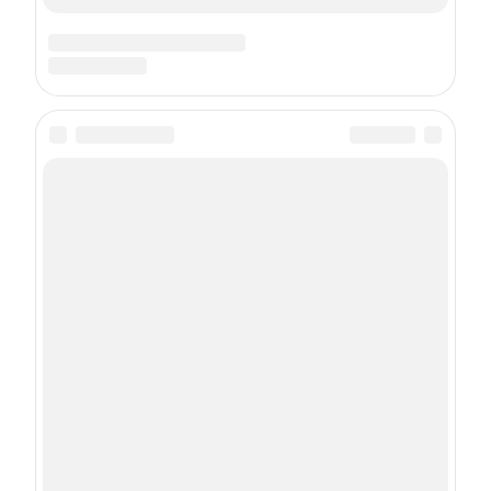
Подписка на рассылку
Даю
согласие
на обработку персональных данных
С
Политикой
обработки персональных данных согласен
Подписаться