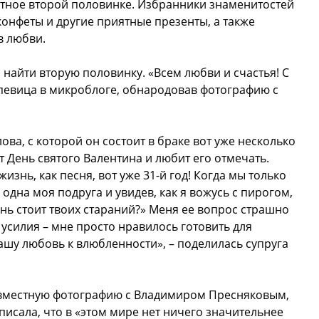
ятное второй половинке. Избранники знаменитостей
конфеты и другие приятные презенты, а также
в любви.
найти вторую половинку. «Всем любви и счастья! С
 певица в микроблоге, обнародовав фотографию с
ва, с которой он состоит в браке вот уже несколько
ет День святого Валентина и любит его отмечать.
жизнь, как песня, вот уже 31-й год! Когда мы только
 одна моя подруга и увидев, как я вожусь с пирогом,
рень стоит твоих стараний?» Меня ее вопрос страшно
 усилия – мне просто нравилось готовить для
шу любовь к влюбленности», – поделилась супруга
овместную фотографию с Владимиром Пресняковым,
аписала, что в «этом мире нет ничего значительнее