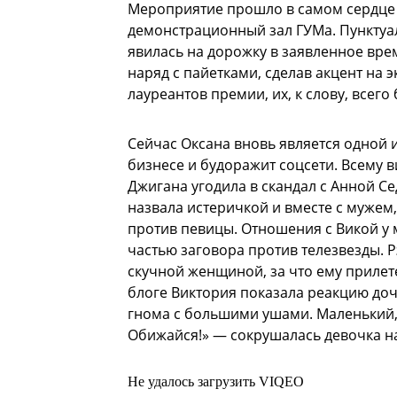
Мероприятие прошло в самом сердце с
демонстрационный зал ГУМа. Пунктуал
явилась на дорожку в заявленное вре
наряд с пайетками, сделав акцент на 
лауреантов премии, их, к слову, всего 
Сейчас Оксана вновь является одной 
бизнесе и будоражит соцсети. Всему 
Джигана угодила в скандал с Анной С
назвала истеричкой и вместе с муже
против певицы. Отношения с Викой у 
частью заговора против телезвезды. Р
скучной женщиной, за что ему приле
блоге Виктория показала реакцию доч
гнома с большими ушами. Маленький, 
Обижайся!» — сокрушалась девочка н
Не удалось загрузить VIQEO