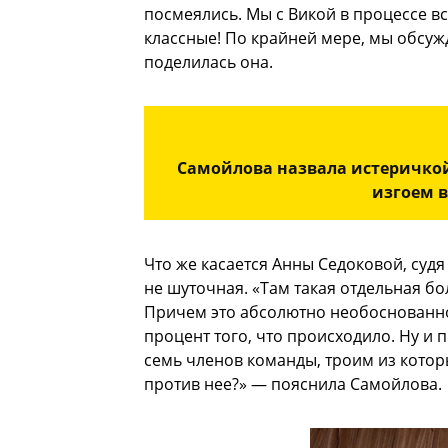
посмеялись. Мы с Викой в процессе в
классные! По крайней мере, мы обсуж
поделилась она.
Самойлова назвала истеричкой,
изгоем в
Что же касается Анны Седоковой, суд
не шуточная. «Там такая отдельная бо
Причем это абсолютно необоснованно
процент того, что происходило. Ну и 
семь членов команды, троим из кото
против нее?» — пояснила Самойлова.