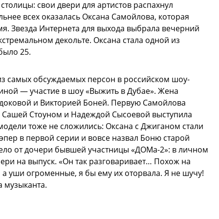
толицы: свои двери для артистов распахнул
ьнее всех оказалась Оксана Самойлова, которая
мя. Звезда Интернета для выхода выбрала вечерний
экстремальном декольте. Оксана стала одной из
было 25.
из самых обсуждаемых персон в российском шоу-
виной — участие в шоу «Выжить в Дубае». Жена
едоковой и Викторией Боней. Первую Самойлова
м, Сашей Стоуном и Надеждой Сысоевой выступила
модели тоже не сложились: Оксана с Джиганом стали
эпер в первой серии и вовсе назвал Боню старой
тело от дочери бывшей участницы «ДОМа-2»: в личном
ери на выпуск. «Он так разговаривает… Похож на
а уши огроменные, я бы ему их оторвала. Я не шучу!
а музыканта.