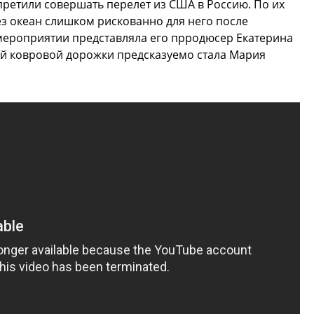
претили совершать перелет из США в Россию. По их
з океан слишком рискованно для него после
мероприятии представляла его прродюсер Екатерина
ой ковровой дорожки предсказуемо стала Мария