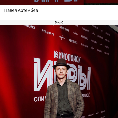
Павел Артембев
6 из 6