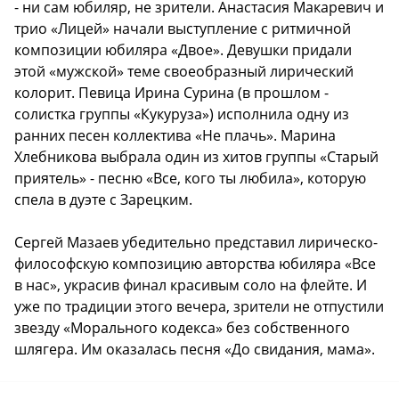
- ни сам юбиляр, не зрители. Анастасия Макаревич и
трио «Лицей» начали выступление с ритмичной
композиции юбиляра «Двое». Девушки придали
этой «мужской» теме своеобразный лирический
колорит. Певица Ирина Сурина (в прошлом -
солистка группы «Кукуруза») исполнила одну из
ранних песен коллектива «Не плачь». Марина
Хлебникова выбрала один из хитов группы «Старый
приятель» - песню «Все, кого ты любила», которую
спела в дуэте с Зарецким.
Сергей Мазаев убедительно представил лирическо-
философскую композицию авторства юбиляра «Все
в нас», украсив финал красивым соло на флейте. И
уже по традиции этого вечера, зрители не отпустили
звезду «Морального кодекса» без собственного
шлягера. Им оказалась песня «До свидания, мама».