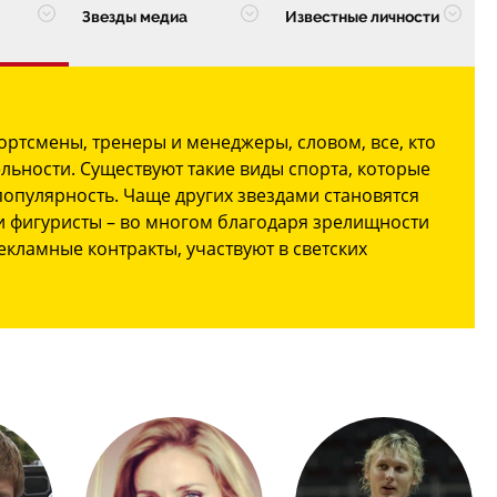
Звезды медиа
Известные личности
ортсмены, тренеры и менеджеры, словом, все, кто
льности. Существуют такие виды спорта, которые
опулярность. Чаще других звездами становятся
 и фигуристы – во многом благодаря зрелищности
екламные контракты, участвуют в светских
всему миру. Таковы Евгений Плющенко, Александр
ей Аршавин. Для прочих спортсменов шанс
импиадах и соревнованиях международного уровня.
годаря головокружительным прыжкам с шестом, а
ну нет равных на лыжне. Не менее важны в мире
еры, организующие различные мероприятия. Они
 и многомиллионные контракты благодаря своим