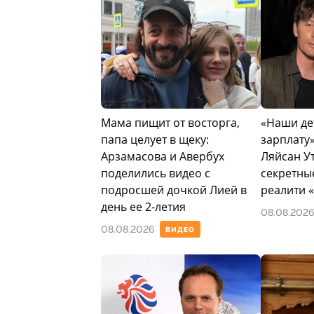
Мама пищит от восторга,
«Наши де
папа целует в щеку:
зарплату»
Арзамасова и Авербух
Ляйсан У
поделились видео с
секретны
подросшей дочкой Лией в
реалити 
день ее 2-летия
08.08.2026
08.08.2026
ВИДЕО