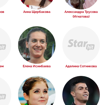
лов
Анна Щербакова
Александра Трусова
(Игнатова)
эм
Елена Исинбаева
Аделина Сотникова