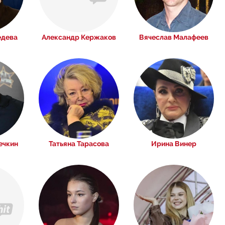
едева
Александр Кержаков
Вячеслав Малафеев
ечкин
Татьяна Тарасова
Ирина Винер