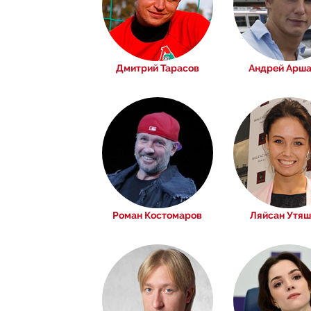
Дмитрий Тарасов
Андрей Арш
Роман Костомаров
Ляйсан Утяш