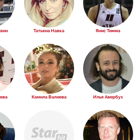
авин
Татьяна Навка
Янис Тимма
ева
Камила Валиева
Илья Авербух