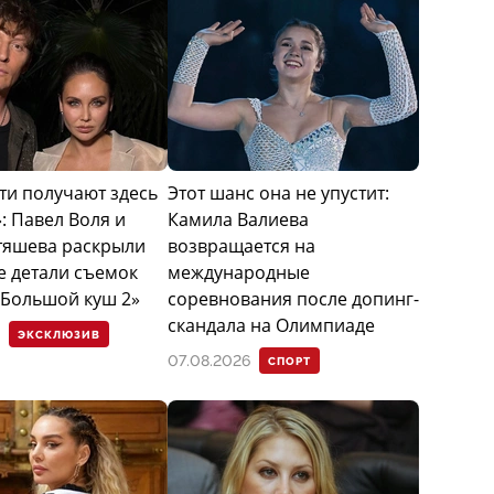
ти получают здесь
Этот шанс она не упустит:
: Павел Воля и
Камила Валиева
тяшева раскрыли
возвращается на
е детали съемок
международные
«Большой куш 2»
соревнования после допинг-
скандала на Олимпиаде
ЭКСКЛЮЗИВ
07.08.2026
СПОРТ