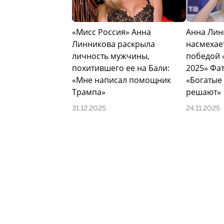
Образование
«Мисс Россия» Анна
Анна Лин
В 2017 году переехала в Санкт-Петерб
Линникова раскрыла
насмехае
технологий управления и экономики н
личность мужчины,
победой 
общественностью». Выбор специально
похитившего ее на Бали:
2025» Фа
медийной среде. К июлю 2022 года ок
«Мне написал помощник
«Богатые
академический отпуск, поскольку поб
Трампа»
решают»
официальных мероприятиях и подгото
что обучение планировала продолжит
31.12.2025
24.11.2025
титулом.
Карьера
Профессиональную модельную деятельн
контрактом стала поездка в Ухань (Кит
совмещая съемки с дистанционным обу
агентствами в странах Азии, включая
позволило получить устойчивый меж