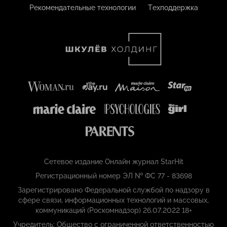
Рекомендательные технологии
Техподдержка
вторым сезоном, стартовавшим 30 августа 2025
года, в котором Шепс вновь принял участие.
Личная жизнь
Олег Шепс не раскрывает подробности личной
жизни. Подтвержденных сведений о браке и детях в
надежных источниках нет. Летом 2025 года
поклонники узнали, что сердце Олега больше не
свободно. Его избранницей стала девушка по имени
Полина Еременко.
Интересное
Сетевое издание Онлайн журнал StarHit
Регистрационный номер ЭЛ № ФС 77 - 83698
• Олег Шепс — самый молодой победитель «Битвы
Зарегистрировано Федеральной службой по надзору в
экстрасенсов» среди мужчин на момент своей
сфере связи, информационных технологий и массовых,
победы в 2020 году.
коммуникаций (Роскомнадзор) 26.07.2022 18+
Учредитель: Общество с ограниченной ответственностью