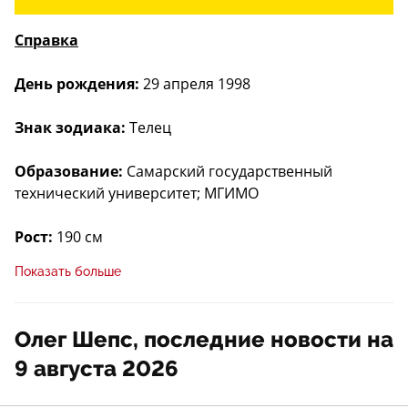
Справка
День рождения:
29 апреля 1998
Знак зодиака:
Телец
Образование:
Самарский государственный
технический университет; МГИМО
Рост:
190 см
Показать больше
Биография Олега Шепса
Олег Шепс, последние новости на
Детство и родители
9 августа 2026
Олег Шепс родился 29 апреля 1998 года в Самаре в
многодетной семье. Он является младшим из пяти