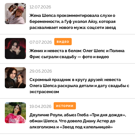
детей. Старший брат — Александр Шепс, победитель
12.07.2026
14-го сезона «Битвы экстрасенсов», что во многом
Жена Шепса прокомментировала слухи о
определило интерес СМИ к семье. Мать, Людмила
беременности, а Гуф уколол Айзу, которая
Шепс, по ряду источников имеет медицинское
расхваливает нового мужа: соцсети звезд
образование; в публичном поле она также известна
интересом к эзотерике. Отец не связан с медийной
07.07.2026
ВИДЕО
деятельностью.
Жених и невеста в белом: Олег Шепс и Полина
Фрис сыграли свадьбу — фото и видео
Детство Олег провел в Самаре. Он учился в школе
№ 82, которую также окончил его брат. В школьные
29.05.2026
годы увлекался мистикой, психологией и
Скромный праздник в кругу друзей: невеста
литературой, однако серьезных публичных
Олега Шепса раскрыла детали и дату свадьбы с
экстрасенсом
проявлений этих интересов тогда не было. По
воспоминаниям педагогов, отличался спокойным
19.04.2026
характером и сдержанностью. После окончания
ИСТОРИИ
школы переехал в Москву.
Двуличие Роули, абьюз Глеба «Три дня дождя»,
обман Шепса. Что довело Диану Астер до
алкоголизма и «Звезд под капельницей»
Образование