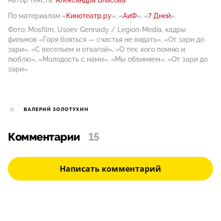
По материалам «
Кинотеатр.ру
», «
АиФ
», «
7 Дней
».
Фото: Mosfilm, Usoev Gennady / Legion-Media, кадры
фильмов «Горя бояться — счастья не видать», «От зари до
зари», «С весельем и отвагой», «О тех, кого помню и
люблю», «Молодость с нами», «Мы обвиняем», «От зари до
зари»
ВАЛЕРИЙ ЗОЛОТУХИН
Комментарии
15
Написать комментарий