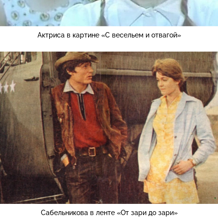
Актриса в картине «С весельем и отвагой»
Сабельникова в ленте «От зари до зари»