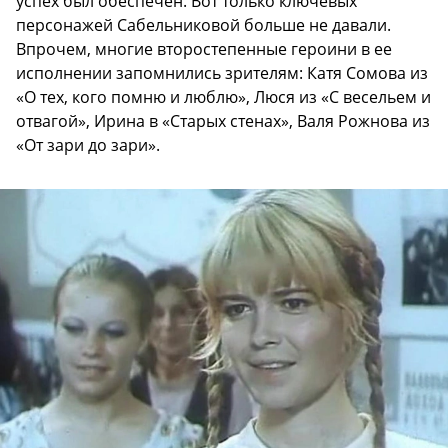
успех был обеспечен. Вот только ключевых
персонажей Сабельниковой больше не давали.
Впрочем, многие второстепенные героини в ее
исполнении запомнились зрителям: Катя Сомова из
«О тех, кого помню и люблю», Люся из «С весельем и
отвагой», Ирина в «Старых стенах», Валя Рожнова из
«От зари до зари».