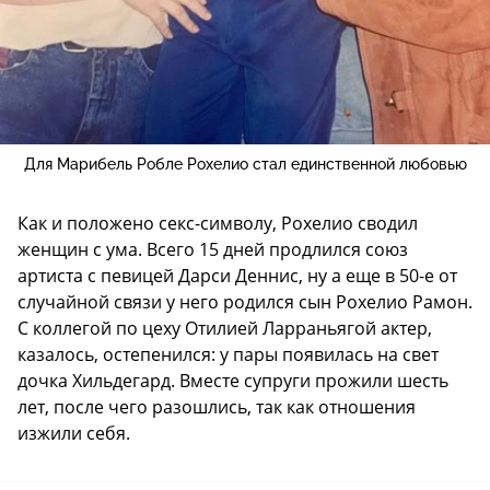
Для Марибель Робле Рохелио стал единственной любовью
Как и положено секс-символу, Рохелио сводил
женщин с ума. Всего 15 дней продлился союз
артиста с певицей Дарси Деннис, ну а еще в 50-е от
случайной связи у него родился сын Рохелио Рамон.
С коллегой по цеху Отилией Ларраньягой актер,
казалось, остепенился: у пары появилась на свет
дочка Хильдегард. Вместе супруги прожили шесть
лет, после чего разошлись, так как отношения
изжили себя.