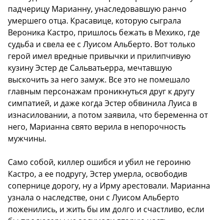
падчерицу Марианну, унаследовавшую ранчо
умершего отца. Красавице, которую сыграла
Вероника Кастро, пришлось бежать в Мехико, где
судьба и свела ее с Луисом Альберто. Вот только
герой имел вредные привычки и прилипчивую
кузину Эстер де Сальватьерра, мечтавшую
выскочить за него замуж. Все это не помешало
главным персонажам проникнуться друг к другу
симпатией, и даже когда Эстер обвинила Луиса в
изнасиловании, а потом заявила, что беременна от
него, Марианна свято верила в непорочность
мужчины.
Само собой, киллер ошибся и убил не героиню
Кастро, а ее подругу, Эстер умерла, освободив
сопернице дорогу, ну а Ирму арестовали. Марианна
узнала о наследстве, они с Луисом Альберто
поженились, и жить бы им долго и счастливо, если