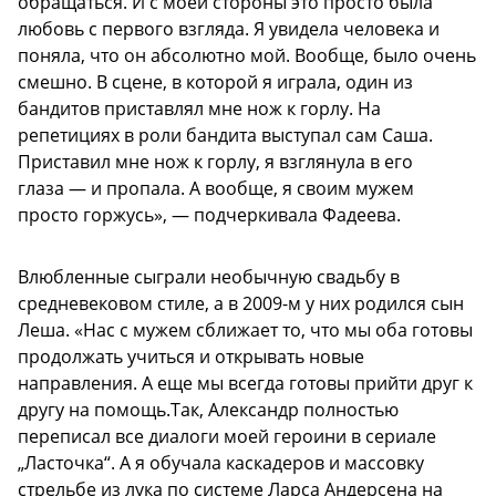
обращаться. И с моей стороны это просто была
любовь с первого взгляда. Я увидела человека и
поняла, что он абсолютно мой. Вообще, было очень
смешно. В сцене, в которой я играла, один из
бандитов приставлял мне нож к горлу. На
репетициях в роли бандита выступал сам Саша.
Приставил мне нож к горлу, я взглянула в его
глаза — и пропала. А вообще, я своим мужем
просто горжусь», — подчеркивала Фадеева.
Влюбленные сыграли необычную свадьбу в
средневековом стиле, а в 2009-м у них родился сын
Леша. «Нас с мужем сближает то, что мы оба готовы
продолжать учиться и открывать новые
направления. А еще мы всегда готовы прийти друг к
другу на помощь.Так, Александр полностью
переписал все диалоги моей героини в сериале
„Ласточка“. А я обучала каскадеров и массовку
стрельбе из лука по системе Ларса Андерсена на