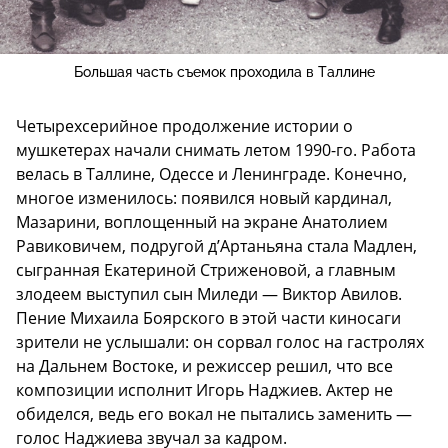
Большая часть съемок проходила в Таллине
Четырехсерийное продолжение истории о
мушкетерах начали снимать летом 1990-го. Работа
велась в Таллине, Одессе и Ленинграде. Конечно,
многое изменилось: появился новый кардинал,
Мазарини, воплощенный на экране Анатолием
Равиковичем, подругой д’Артаньяна стала Мадлен,
сыгранная Екатериной Стриженовой, а главным
злодеем выступил сын Миледи — Виктор Авилов.
Пение Михаила Боярского в этой части киносаги
зрители не услышали: он сорвал голос на гастролях
на Дальнем Востоке, и режиссер решил, что все
композиции исполнит Игорь Наджиев. Актер не
обиделся, ведь его вокал не пытались заменить —
голос Наджиева звучал за кадром.