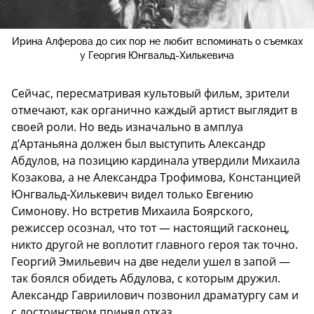
Ирина Алферова до сих пор не любит вспоминать о съемках
у Георгия Юнгвальд-Хилькевича
Сейчас, пересматривая культовый фильм, зрители
отмечают, как органично каждый артист выглядит в
своей роли. Но ведь изначально в амплуа
д’Артаньяна должен был выступить Александр
Абдулов, на позицию кардинала утвердили Михаила
Козакова, а не Александра Трофимова, Констанцией
Юнгвальд-Хилькевич видел только Евгению
Симонову. Но встретив Михаила Боярского,
режиссер осознал, что тот — настоящий гасконец,
никто другой не воплотит главного героя так точно.
Георгий Эмильевич на две недели ушел в запой —
так боялся обидеть Абдулова, с которым дружил.
Александр Гавриилович позвонил драматургу сам и
с достоинством принял отказ.